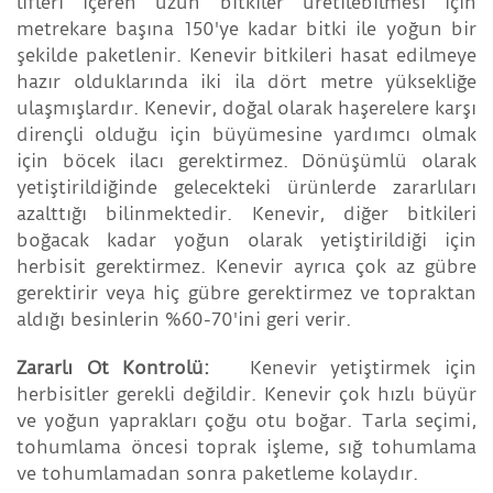
lifleri içeren uzun bitkiler üretilebilmesi için
metrekare başına 150'ye kadar bitki ile yoğun bir
şekilde paketlenir. Kenevir bitkileri hasat edilmeye
hazır olduklarında iki ila dört metre yüksekliğe
ulaşmışlardır. Kenevir, doğal olarak haşerelere karşı
dirençli olduğu için büyümesine yardımcı olmak
için böcek ilacı gerektirmez. Dönüşümlü olarak
yetiştirildiğinde gelecekteki ürünlerde zararlıları
azalttığı bilinmektedir. Kenevir, diğer bitkileri
boğacak kadar yoğun olarak yetiştirildiği için
herbisit gerektirmez. Kenevir ayrıca çok az gübre
gerektirir veya hiç gübre gerektirmez ve topraktan
aldığı besinlerin %60-70'ini geri verir.
Zararlı Ot Kontrolü:
Kenevir yetiştirmek için
herbisitler gerekli değildir. Kenevir çok hızlı büyür
ve yoğun yaprakları çoğu otu boğar. Tarla seçimi,
tohumlama öncesi toprak işleme, sığ tohumlama
ve tohumlamadan sonra paketleme kolaydır.